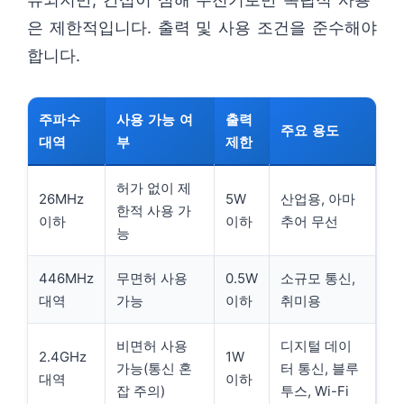
은 제한적입니다. 출력 및 사용 조건을 준수해야
합니다.
주파수
사용 가능 여
출력
주요 용도
대역
부
제한
허가 없이 제
26MHz
5W
산업용, 아마
한적 사용 가
이하
이하
추어 무선
능
446MHz
무면허 사용
0.5W
소규모 통신,
대역
가능
이하
취미용
비면허 사용
디지털 데이
2.4GHz
1W
가능(통신 혼
터 통신, 블루
대역
이하
잡 주의)
투스, Wi-Fi