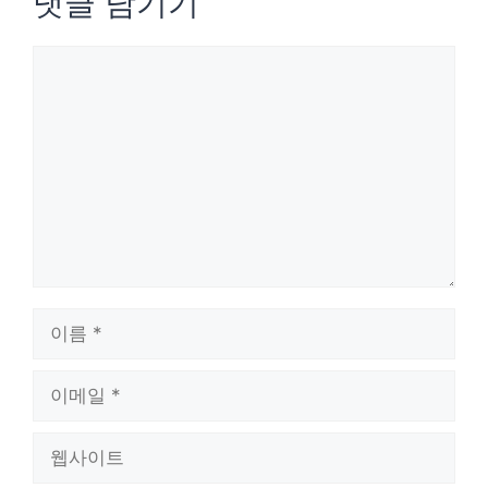
댓글 남기기
댓
글
이
름
이
메
웹
일
사