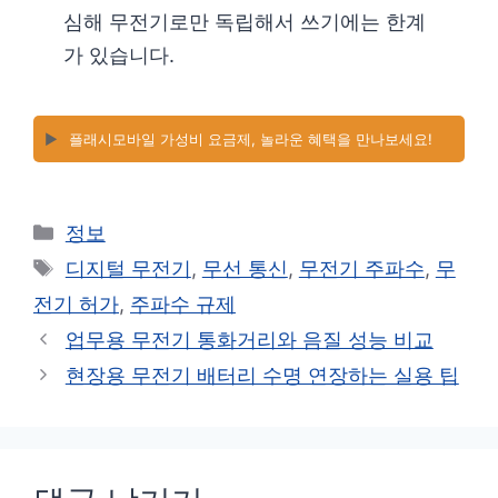
심해 무전기로만 독립해서 쓰기에는 한계
가 있습니다.
▶️
플래시모바일 가성비 요금제, 놀라운 혜택을 만나보세요!
카
정보
테
태
디지털 무전기
,
무선 통신
,
무전기 주파수
,
무
고
그
전기 허가
,
주파수 규제
리
업무용 무전기 통화거리와 음질 성능 비교
현장용 무전기 배터리 수명 연장하는 실용 팁