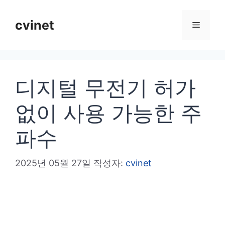
컨
텐
cvinet
메
츠
로
뉴
건
디지털 무전기 허가
너
뛰
없이 사용 가능한 주
기
파수
2025년 05월 27일
작성자:
cvinet