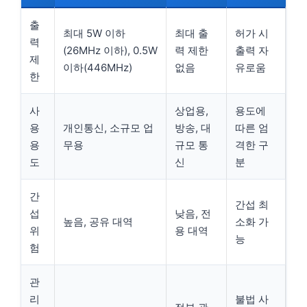
출
최대 5W 이하
최대 출
허가 시
력
(26MHz 이하), 0.5W
력 제한
출력 자
제
이하(446MHz)
없음
유로움
한
사
상업용,
용도에
용
개인통신, 소규모 업
방송, 대
따른 엄
용
무용
규모 통
격한 구
도
신
분
간
간섭 최
섭
낮음, 전
높음, 공유 대역
소화 가
위
용 대역
능
험
관
리
불법 사