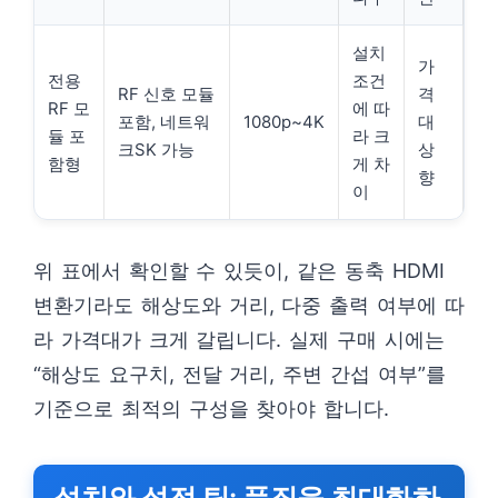
설치
가
전용
조건
RF 신호 모듈
격
RF 모
에 따
포함, 네트워
1080p~4K
대
듈 포
라 크
크SK 가능
상
함형
게 차
향
이
위 표에서 확인할 수 있듯이, 같은 동축 HDMI
변환기라도 해상도와 거리, 다중 출력 여부에 따
라 가격대가 크게 갈립니다. 실제 구매 시에는
“해상도 요구치, 전달 거리, 주변 간섭 여부”를
기준으로 최적의 구성을 찾아야 합니다.