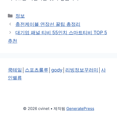
카
정보
테
충전케이블 연장선 꿀팁 총정리
고
대기업 패널 티비 55인치 스마트티비 TOP 5
리
추천
쿡테일
│
스포츠룰루
│
gody
│
리빙정보꾸러미
│
사
인밸류
© 2026 cvinet
• 제작됨
GeneratePress