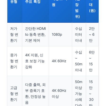
유형
주요 특징
원
장
대
범
(원)
위)
저가
간단한 HDMI
수십
2만
형 변
to 동축 변환,
1080p
미터
~ 6
환기
기본 제어
이내
만
수십
6만
중가
4K 지원, 신
~
~
형 변
호 보정 기능
4K 60Hz
50m
15
환기
강화
이내
만
50m
15
다중 출력, 외
고급
이상
만
부 증폭기 호
4K 60Hz
형 변
가능
~
환, 안정성 높
이상
환기
사례
30
음
다수
만