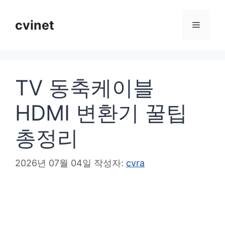
컨
텐
cvinet
메
츠
로
뉴
건
TV 동축케이블
너
뛰
HDMI 변환기 꿀팁
기
총정리
2026년 07월 04일
작성자:
cvra