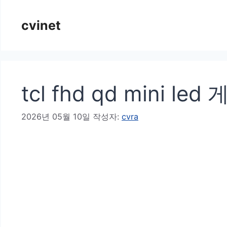
컨
cvinet
텐
츠
로
건
tcl fhd qd mini 
너
뛰
2026년 05월 10일
작성자:
cvra
기