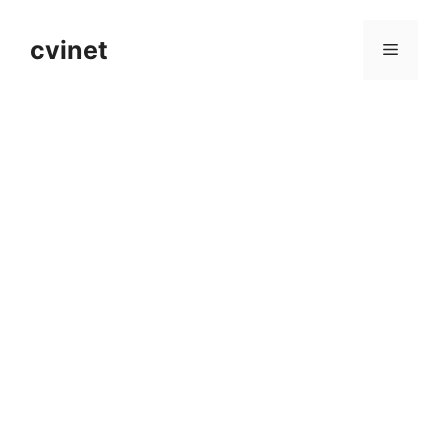
컨
텐
cvinet
메
츠
로
뉴
건
너
뛰
기