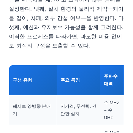
설정한다. 넷째, 설치 환경의 물리적 제약—케이
블 길이, 차폐, 외부 간섭 여부—을 반영한다. 다
섯째, 예산과 유지보수 가능성을 함께 고려한다.
이러한 프로세스를 따라가면, 과도한 비용 없이
도 최적의 구성을 도출할 수 있다.
삽
주파수
구성 유형
주요 특징
실
대역
별
수 MHz
패시브 양방향 분배
저가격, 무전력, 간
소
~ 수
기
단한 설치
중
GHz
수 MHz