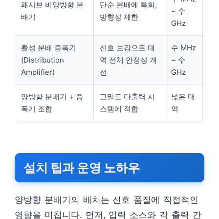
패시브 비양방향 분
단순 분배에 특화,
~ 수
중
배기
방향성 제한
GHz
활성 분배 증폭기
신호 보강으로 대
수 MHz
중
(Distribution
역 전체 안정성 개
~ 수
대
Amplifier)
선
GHz
양방향 분배기 + 증
고밀도 다출력 시
넓은 대
대
폭기 조합
스템에 적합
역
설치 팁과 운영 노하우
양방향 분배기의 배치는 신호 품질에 직접적인
영향을 미칩니다. 먼저, 입력 소스와 각 출력 간