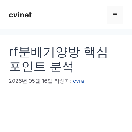
컨
텐
cvinet
메
츠
로
뉴
건
rf분배기양방 핵심
너
뛰
포인트 분석
기
2026년 05월 16일
작성자:
cvra