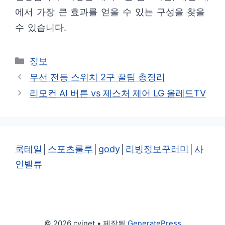
에서 가장 큰 효과를 얻을 수 있는 구성을 찾을
수 있습니다.
카
정보
테
무선 전등 스위치 2구 꿀팁 총정리
고
리모컨 AI 버튼 vs 제스처 제어 LG 올레드TV
리
쿡테일
│
스포츠룰루
│
gody
│
리빙정보꾸러미
│
사
인밸류
© 2026 cvinet
• 제작됨
GeneratePress