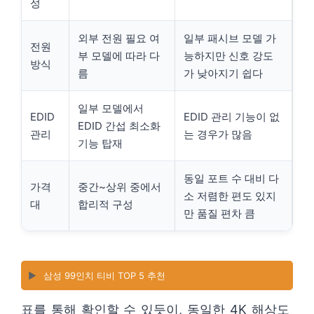
성
외부 전원 필요 여
일부 패시브 모델 가
전원
부 모델에 따라 다
능하지만 신호 강도
방식
름
가 낮아지기 쉽다
일부 모델에서
EDID
EDID 관리 기능이 없
EDID 간섭 최소화
관리
는 경우가 많음
기능 탑재
동일 포트 수 대비 다
가격
중간~상위 중에서
소 저렴한 편도 있지
대
합리적 구성
만 품질 편차 큼
▶️
삼성 99인치 티비 TOP 5 추천
표를 통해 확인할 수 있듯이, 동일한 4K 해상도