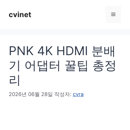
컨
텐
cvinet
메
츠
로
뉴
건
PNK 4K HDMI 분배
너
뛰
기 어댑터 꿀팁 총정
기
리
2026년 06월 28일
작성자:
cvra