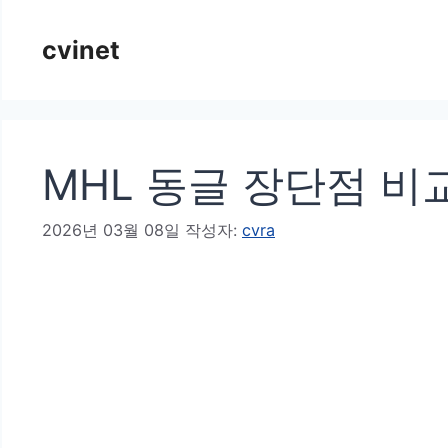
컨
cvinet
텐
츠
로
건
MHL 동글 장단점 비
너
뛰
2026년 03월 08일
작성자:
cvra
기