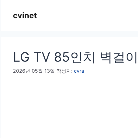
컨
cvinet
텐
츠
로
건
LG TV 85인치 벽걸이
너
뛰
2026년 05월 13일
작성자:
cvra
기