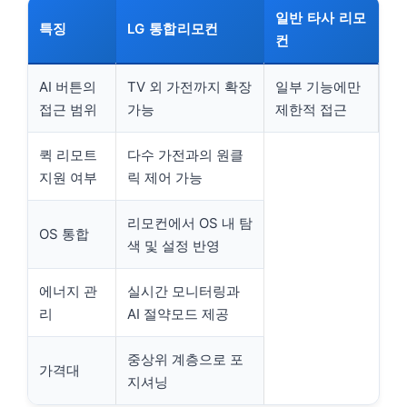
일반 타사 리모
특징
LG 통합리모컨
컨
AI 버튼의
TV 외 가전까지 확장
일부 기능에만
접근 범위
가능
제한적 접근
퀵 리모트
다수 가전과의 원클
지원 여부
릭 제어 가능
리모컨에서 OS 내 탐
OS 통합
색 및 설정 반영
에너지 관
실시간 모니터링과
리
AI 절약모드 제공
중상위 계층으로 포
가격대
지셔닝