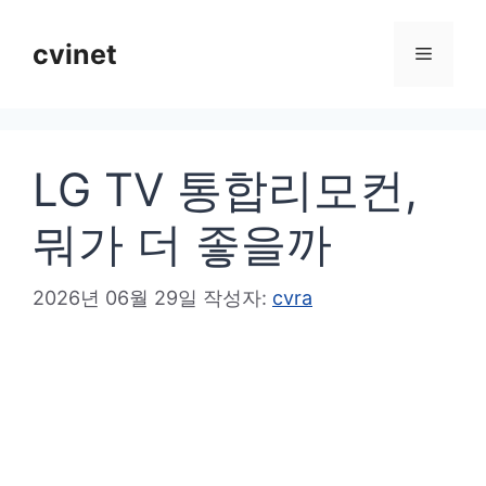
컨
텐
cvinet
메
츠
로
뉴
건
LG TV 통합리모컨,
너
뛰
뭐가 더 좋을까
기
2026년 06월 29일
작성자:
cvra