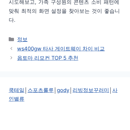
시도해보고, 가족 구성원의 콘텐츠 소비 패턴에
맞춰 최적의 화면 설정을 찾아보는 것이 좋습니
다.
카
정보
테
ws400gw 타사 게이트웨이 차이 비교
고
옵토마 리모컨 TOP 5 추천
리
쿡테일
│
스포츠룰루
│
gody
│
리빙정보꾸러미
│
사
인밸류