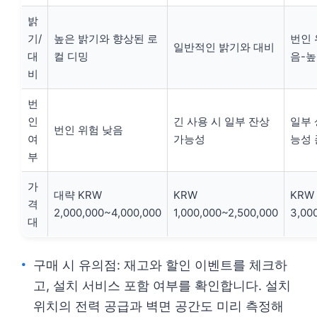
밝
기/
높은 밝기와 향상된 로
번인 
일반적인 밝기와 대비
대
컬 디밍
음-높
비
번
인
긴 사용 시 일부 잔상
일부 
번인 위험 낮음
여
가능성
능성
부
가
대략 KRW
KRW
KRW
격
2,000,000~4,000,000
1,000,000~2,500,000
3,00
대
구매 시 유의점: 재고와 할인 이벤트를 체크하
고, 설치 서비스 포함 여부를 확인합니다. 설치
위치의 전력 공급과 벽면 공간도 미리 측정해