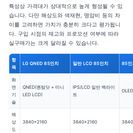
특성상 가격대가 상대적으로 높게 형성될 수 있
습니다. 다만 해상도와 색재현, 명암비 등의 차
이를 고려하면 가치가 충분히 크다고 평가됩니
다. 구입 시점의 재고와 프로모션 여부에 따라
실구매가는 크게 달라질 수 있습니다.
항
LG QNED 85인치
일반 LCD 85인치
85인
목
화
면
QNED(퀀텀닷 + 미니
IPS/LCD 일반 백라이
OLE
기
LED LCD)
트
술
해
상
3840×2160
3840×2160
3840
도