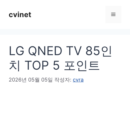
컨
텐
cvinet
메
츠
로
뉴
건
LG QNED TV 85인
너
뛰
치 TOP 5 포인트
기
2026년 05월 05일
작성자:
cvra