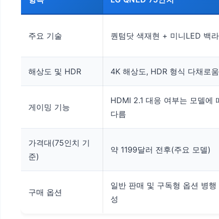
주요 기술
퀀텀닷 색재현 + 미니LED 백
해상도 및 HDR
4K 해상도, HDR 형식 다채로움
HDMI 2.1 대응 여부는 모델에
게이밍 기능
다름
가격대(75인치 기
약 1199달러 전후(주요 모델)
준)
일반 판매 및 구독형 옵션 병행
구매 옵션
성