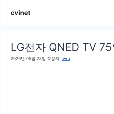
컨
cvinet
텐
츠
로
건
LG전자 QNED TV 7
너
뛰
2026년 05월 28일
작성자:
cvra
기