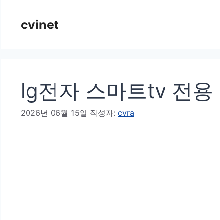
컨
cvinet
텐
츠
로
건
lg전자 스마트tv 전용
너
뛰
2026년 06월 15일
작성자:
cvra
기