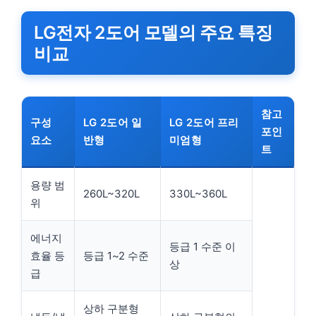
LG전자 2도어 모델의 주요 특징
비교
참고
구성
LG 2도어 일
LG 2도어 프리
포인
요소
반형
미엄형
트
용량 범
260L~320L
330L~360L
위
에너지
등급 1 수준 이
효율 등
등급 1~2 수준
상
급
상하 구분형