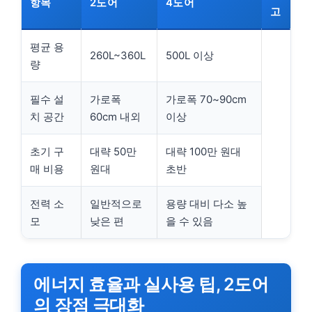
항목
2도어
4도어
고
평균 용
260L~360L
500L 이상
량
필수 설
가로폭
가로폭 70~90cm
치 공간
60cm 내외
이상
초기 구
대략 50만
대략 100만 원대
매 비용
원대
초반
전력 소
일반적으로
용량 대비 다소 높
모
낮은 편
을 수 있음
에너지 효율과 실사용 팁, 2도어
의 장점 극대화