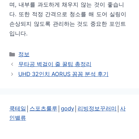
며, 내부를 과도하게 채우지 않는 것이 좋습니
다. 또한 적정 간격으로 청소를 해 도어 실링이
손상되지 않도록 관리하는 것도 중요한 포인트
입니다.
카
정보
테
무타공 벽걸이 줄 꿀팁 총정리
고
UHD 32인치 AORUS 꼼꼼 분석 후기
리
쿡테일
│
스포츠룰루
│
gody
│
리빙정보꾸러미
│
사
인밸류