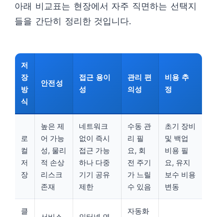
아래 비교표는 현장에서 자주 직면하는 선택지
들을 간단히 정리한 것입니다.
저
장
접근 용이
관리 편
비용 추
안전성
방
성
의성
정
식
높은 제
네트워크
수동 관
초기 장비
로
어 가능
없이 즉시
리 필
및 백업
컬
성, 물리
접근 가능
요, 회
비용 필
저
적 손상
하나 다중
전 주기
요, 유지
장
리스크
기기 공유
가 느릴
보수 비용
존재
제한
수 있음
변동
클
자동화
서비스
인터넷 연