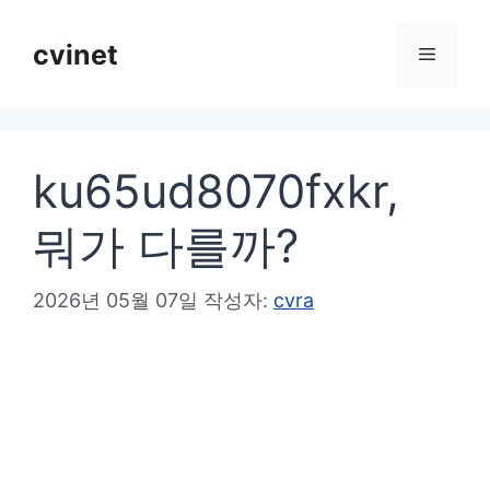
컨
텐
cvinet
메
츠
로
뉴
건
ku65ud8070fxkr,
너
뛰
뭐가 다를까?
기
2026년 05월 07일
작성자:
cvra