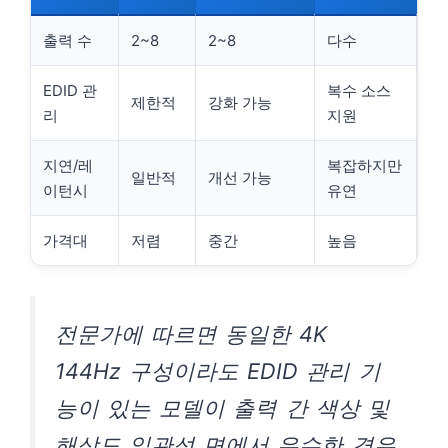
출력 수
2~8
2~8
다수
EDID 관
복수 소스
제한적
강화 가능
리
지원
지연/레
복잡하지만
일반적
개선 가능
이턴시
유연
가격대
저렴
중간
높음
전문가에 따르면 동일한 4K
144Hz 구성이라도 EDID 관리 기
능이 있는 모델이 출력 간 색상 및
해상도 일관성 면에서 우수한 경우