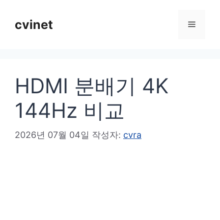
컨
텐
cvinet
메
츠
로
뉴
건
HDMI 분배기 4K
너
뛰
144Hz 비교
기
2026년 07월 04일
작성자:
cvra