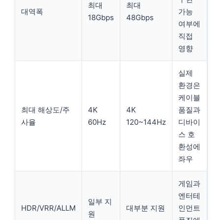
최대
최대
대역폭
가능
18Gbps
48Gbps
여부에
직접
영향
실제
환경은
케이블
최대 해상도/주
4K
4K
품질과
사율
60Hz
120~144Hz
디바이
스 호
환성에
좌우
게임과
엔터테
일부 지
HDR/VRR/ALLM
대부분 지원
인먼트
원