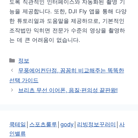
도록 직관적인 인터페이스와 자동화된 촬영 기
능을 제공합니다. 또한, DJI Fly 앱을 통해 다양
한 튜토리얼과 도움말을 제공하므로, 기본적인
조작법만 익히면 전문가 수준의 영상을 촬영하
는 데 큰 어려움이 없습니다.
카
정보
테
무풍에어컨단점, 꼼꼼히 비교해주는 똑똑한
고
선택 가이드
리
브리츠 무선 이어폰, 음질·편의성 끝판왕!
쿡테일
│
스포츠룰루
│
gody
│
리빙정보꾸러미
│
사
인밸류