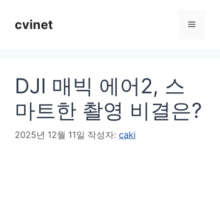
컨
텐
cvinet
메
츠
로
뉴
건
DJI 매빅 에어2, 스
너
뛰
마트한 촬영 비결은?
기
2025년 12월 11일
작성자:
caki