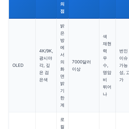
의
점
밝
은
색
방
재현
에
4K/9K,
력
번인
서
광시야
우
이슈
의
7000달러
OLED
각, 깊
수,
가능
화
이상
은 검
명암
성, 
면
은색
비
가
밝
뛰어
기
나
한
계
로
컬