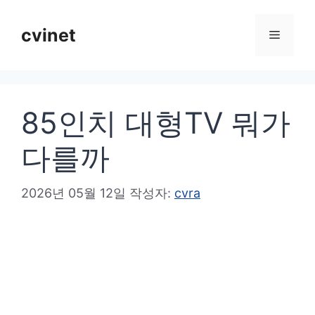
컨
텐
cvinet
메
츠
로
뉴
건
85인치 대형TV 뭐가
너
뛰
다를까
기
2026년 05월 12일
작성자:
cvra