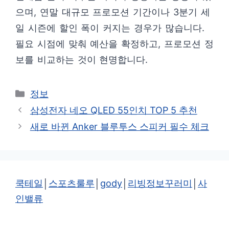
으며, 연말 대규모 프로모션 기간이나 3분기 세
일 시즌에 할인 폭이 커지는 경우가 많습니다.
필요 시점에 맞춰 예산을 확정하고, 프로모션 정
보를 비교하는 것이 현명합니다.
카
정보
테
삼성전자 네오 QLED 55인치 TOP 5 추천
고
새로 바뀐 Anker 블루투스 스피커 필수 체크
리
쿡테일
│
스포츠룰루
│
gody
│
리빙정보꾸러미
│
사
인밸류