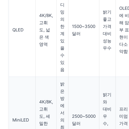
디
OLE
밍
밝기
4K/8K,
에 비
의
좋고
고휘
해 암
한
1500~3500
가격
QLED
도, 넓
부 표
계
달러
대비
은 색
현이
있
성능
영역
다소
을
우수
약함
수
있
음
밝
은
밝기
방
4K/8K,
와
에
고휘
대비
프리
서
도, 세
2500~5000
우
미엄
MiniLED
의
밀한
달러
수,
가격
최