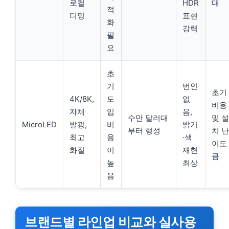
로컬
HDR
대
적
디밍
표현
화
강력
필
요
초
기
번인
초기
4K/8K,
도
없
비용
자체
입
음,
수만 달러대
및 설
MicroLED
발광,
비
밝기
부터 형성
치 난
최고
용
·색
이도
화질
이
재현
큼
높
최상
음
브랜드별 라인업 비교와 실사용