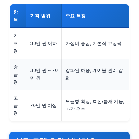
항
가격 범위
주요 특징
목
기
초
30만 원 이하
가성비 중심, 기본적 고정력
형
중
30만 원 ~ 70
강화된 하중, 케이블 관리 강
급
만 원
화
형
고
모듈형 확장, 회전/틈새 기능,
급
70만 원 이상
마감 우수
형