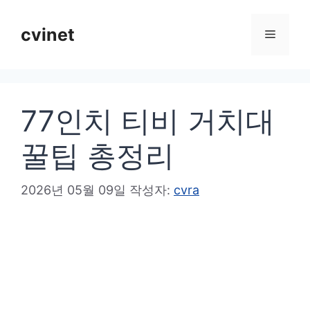
컨
텐
cvinet
메
츠
로
뉴
건
77인치 티비 거치대
너
뛰
꿀팁 총정리
기
2026년 05월 09일
작성자:
cvra