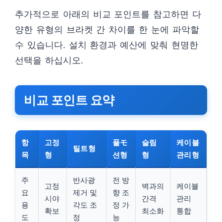
추가적으로 아래의 비교 포인트를 참고하면 다
양한 유형의 브라켓 간 차이를 한 눈에 파악할
수 있습니다. 설치 환경과 예산에 맞춰 현명한
선택을 하십시오.
비교 포인트 요약
항
고정
풀モ
슬림
케이블
틸트형
목
형
션형
형
관리형
주
반사광
전 방
고정
벽과의
케이블
요
제거 및
향 조
시야
간격
관리
용
각도 조
정 가
확보
최소화
통합
도
정
능