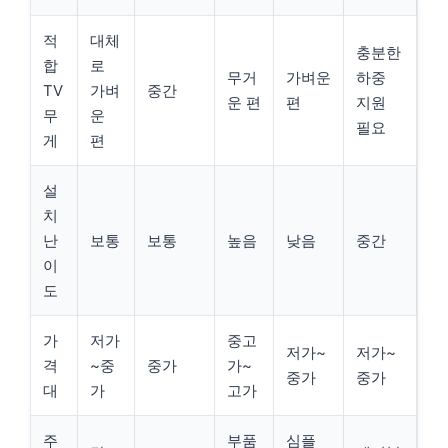
적
대체
충분한
합
로
무거
가벼운
하중
TV
가벼
중간
운 편
편
지원
무
운
필요
게
편
설
치
난
보통
보통
높음
낮음
중간
이
도
가
저가
중고
저가~
저가~
격
~중
중가
가~
중가
중가
대
가
고가
주
부품
심플