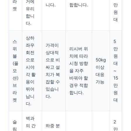
라
거에
니다.
합합니다.
만
켓
유리
원
합니
대
다.
상하
스
5
좌우
가격이
위
리시버 위
만
회전
상대적
블
치에 따라
원
으로
으로 비
50kg
(풀
시청 방향
대
시야
싸고 설
이상
모
을 자주
~
각 활
치가 복
대응
션)
바꿔야 할
15
용이
잡할 수
가능
브
경우 적합
만
뛰어
있습니
라
합니다.
원
납니
다.
켓
대
다.
벽과
슬
2
의 간
하중 분
림
만