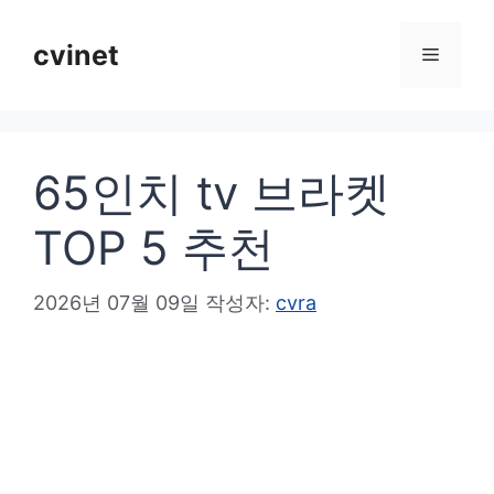
컨
텐
cvinet
메
츠
로
뉴
건
65인치 tv 브라켓
너
뛰
TOP 5 추천
기
2026년 07월 09일
작성자:
cvra