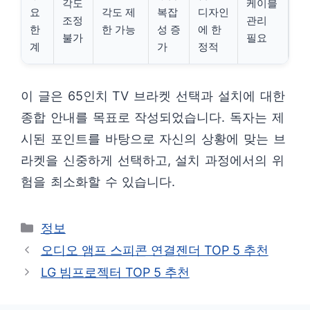
각도
케이블
요
각도 제
복잡
디자인
조정
관리
한
한 가능
성 증
에 한
불가
필요
계
가
정적
이 글은 65인치 TV 브라켓 선택과 설치에 대한
종합 안내를 목표로 작성되었습니다. 독자는 제
시된 포인트를 바탕으로 자신의 상황에 맞는 브
라켓을 신중하게 선택하고, 설치 과정에서의 위
험을 최소화할 수 있습니다.
카
정보
테
오디오 앰프 스피콘 연결젠더 TOP 5 추천
고
LG 빔프로젝터 TOP 5 추천
리