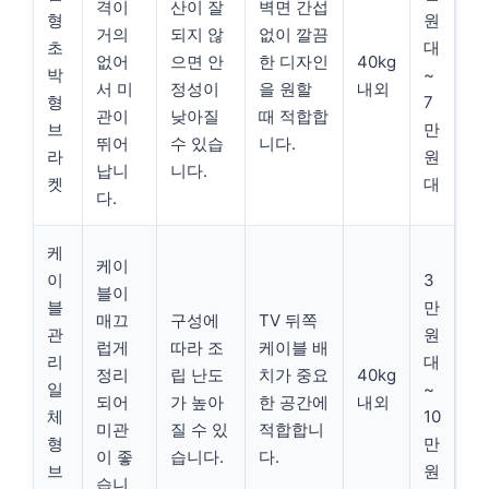
격이
산이 잘
벽면 간섭
형
원
거의
되지 않
없이 깔끔
초
대
없어
으면 안
한 디자인
40kg
박
~
서 미
정성이
을 원할
내외
형
7
관이
낮아질
때 적합합
브
만
뛰어
수 있습
니다.
라
원
납니
니다.
켓
대
다.
케
케이
이
3
블이
블
만
매끄
구성에
TV 뒤쪽
관
원
럽게
따라 조
케이블 배
리
대
정리
립 난도
치가 중요
40kg
일
~
되어
가 높아
한 공간에
내외
체
10
미관
질 수 있
적합합니
형
만
이 좋
습니다.
다.
브
원
습니