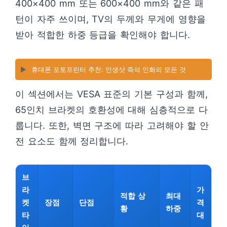
400×400 mm 또는 600×400 mm와 같은 패
턴이 자주 쓰이며, TV의 두께와 무게에 영향을
받아 적합한 하중 등급을 확인해야 합니다.
▶️
휴대폰 포토프린터 추천: 인생샷 즉석 인화의 모든 것
이 섹션에서는 VESA 표준의 기본 구성과 함께,
65인치 브라켓의 호환성에 대해 심층적으로 다
룹니다. 또한, 벽면 구조에 따라 고려해야 할 안
전 요소도 함께 정리합니다.
브
라
가
적합 상
최대
켓
장점
단점
격
황
하중
타
대