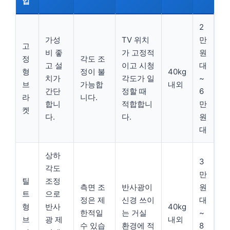
입
2
가성
TV 위치
만
고
비 좋
가 고정적
원
정
각도 조
고 설
이고 시청
대
형
정이 불
40kg
치가
각도가 일
~
브
가능합
내외
간단
정할 때
6
라
니다.
합니
적합합니
만
켓
다.
다.
원
대
상하
3
각도
만
틸
조정
측면 조
반사광이
원
트
으로
정은 제
신경 쓰이
대
형
반사
40kg
한적일
는 거실
~
브
광 제
내외
수 있습
환경에 적
8