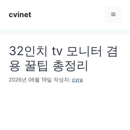
컨
텐
cvinet
메
츠
로
뉴
건
32인치 tv 모니터 겸
너
뛰
용 꿀팁 총정리
기
2026년 06월 19일
작성자:
cvra