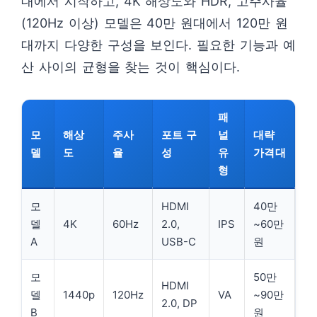
대에서 시작하고, 4K 해상도와 HDR, 고주사율
(120Hz 이상) 모델은 40만 원대에서 120만 원
대까지 다양한 구성을 보인다. 필요한 기능과 예
산 사이의 균형을 찾는 것이 핵심이다.
패
모
해상
주사
포트 구
널
대략
델
도
율
성
유
가격대
형
모
HDMI
40만
델
4K
60Hz
2.0,
IPS
~60만
A
USB-C
원
모
50만
HDMI
델
1440p
120Hz
VA
~90만
2.0, DP
B
원