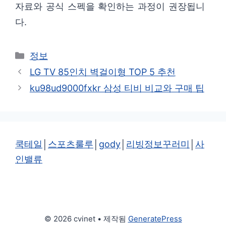
자료와 공식 스펙을 확인하는 과정이 권장됩니
다.
카
정보
테
LG TV 85인치 벽걸이형 TOP 5 추천
고
ku98ud9000fxkr 삼성 티비 비교와 구매 팁
리
쿡테일
│
스포츠룰루
│
gody
│
리빙정보꾸러미
│
사
인밸류
© 2026 cvinet
• 제작됨
GeneratePress