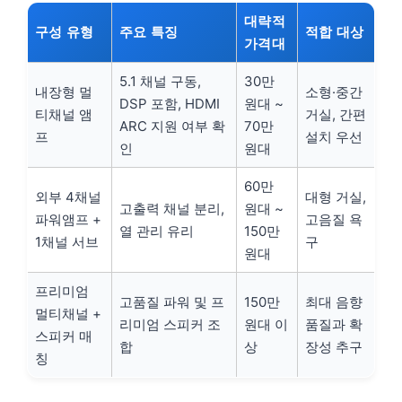
대략적
구성 유형
주요 특징
적합 대상
가격대
5.1 채널 구동,
30만
내장형 멀
소형·중간
DSP 포함, HDMI
원대 ~
티채널 앰
거실, 간편
ARC 지원 여부 확
70만
프
설치 우선
인
원대
60만
외부 4채널
대형 거실,
고출력 채널 분리,
원대 ~
파워앰프 +
고음질 욕
열 관리 유리
150만
1채널 서브
구
원대
프리미엄
고품질 파워 및 프
150만
최대 음향
멀티채널 +
리미엄 스피커 조
원대 이
품질과 확
스피커 매
합
상
장성 추구
칭