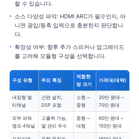
할 수 있습니다.
소스 다양성 파악: HDMI ARC가 필수인지, 아
니면 광입/동축 입력으로 충분한지 판단합니
다.
확장성 여부: 향후 추가 스피커나 업그레이드
를 고려해 모듈형 구성을 선택합니다.
적합한
구성 유형
주요 특징
가격대(대략)
방 크기
내장형 멀
간편 설치,
소형 ~
30만 원대 ~
티채널
DSP 포함
중형
70만 원대
외부 파워
고출력 가능,
중형 ~
60만 원대 ~
앰프 4채널
열 관리 우수
대형
150만 원대
프리미엄
음향 품질의
150만 원대