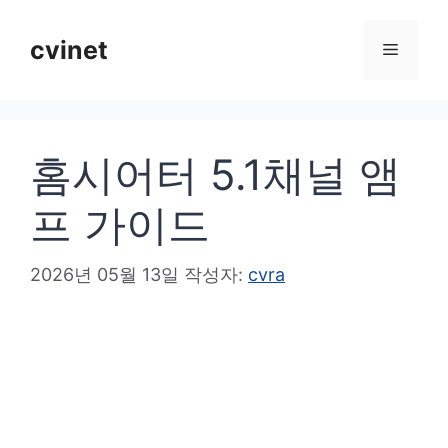
컨
텐
cvinet
메
츠
로
뉴
건
홈시어터 5.1채널 앰
너
뛰
프 가이드
기
2026년 05월 13일
작성자:
cvra