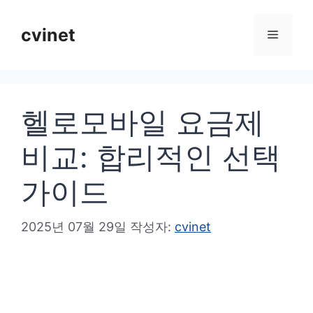
컨
텐
cvinet
메
츠
로
뉴
건
헬로모바일 요금제
너
뛰
비교: 합리적인 선택
기
가이드
2025년 07월 29일
작성자:
cvinet