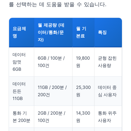
를 선택하는 데 도움을 받을 수 있습니다.
월 제공량 (데
요금제
월 기
이터/통화/문
특징
명
본료
자)
데이터
6GB / 100분 /
19,800
균형 잡힌
맘껏
100건
원
사용량
6GB
데이터
11GB / 200분 /
25,300
데이터 중
든든
200건
원
심 사용자
11GB
통화 기
2GB / 200분 /
14,300
통화 위주
본 200분
100건
원
사용자