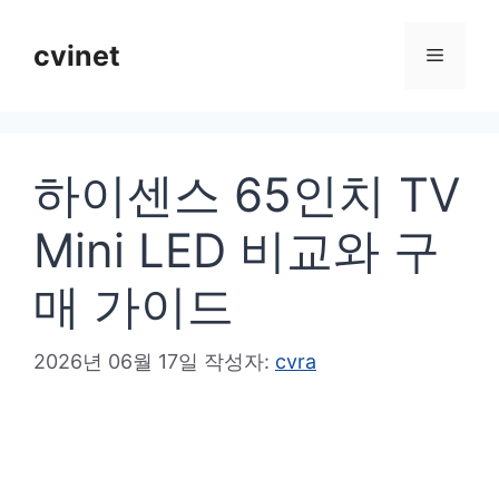
컨
텐
cvinet
메
츠
로
뉴
건
하이센스 65인치 TV
너
뛰
Mini LED 비교와 구
기
매 가이드
2026년 06월 17일
작성자:
cvra