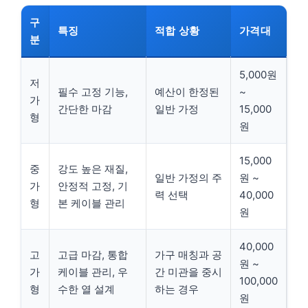
구
특징
적합 상황
가격대
분
5,000원
저
필수 고정 기능,
예산이 한정된
~
가
간단한 마감
일반 가정
15,000
형
원
15,000
중
강도 높은 재질,
일반 가정의 주
원 ~
가
안정적 고정, 기
력 선택
40,000
형
본 케이블 관리
원
40,000
고
고급 마감, 통합
가구 매칭과 공
원 ~
가
케이블 관리, 우
간 미관을 중시
100,000
형
수한 열 설계
하는 경우
원