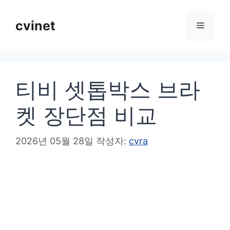
컨
텐
cvinet
메
츠
로
뉴
건
티비 셋톱박스 브라
너
뛰
켓 장단점 비교
기
2026년 05월 28일
작성자:
cvra