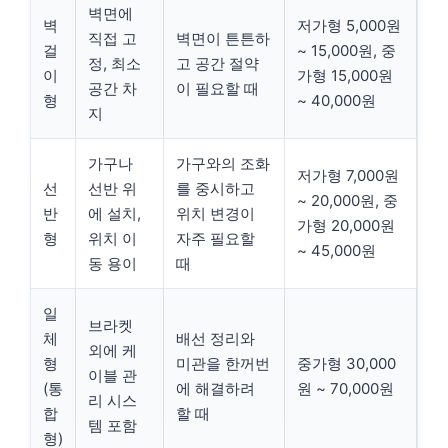
벽면에
벽
저가형 5,000원
직접 고
벽면이 튼튼하
걸
~ 15,000원, 중
정, 최소
고 공간 절약
이
가형 15,000원
공간 차
이 필요할 때
형
~ 40,000원
지
가구나
가구와의 조화
저가형 7,000원
선
선반 위
를 중시하고
~ 20,000원, 중
반
에 설치,
위치 변경이
가형 20,000원
형
위치 이
자주 필요할
~ 45,000원
동 용이
때
일
브라켓
체
배선 정리와
외에 케
형
미관을 한꺼번
중가형 30,000
이블 관
(통
에 해결하려
원 ~ 70,000원
리 시스
합
할 때
템 포함
형)