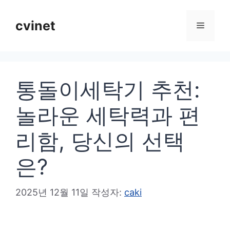
컨
텐
cvinet
메
츠
로
뉴
건
통돌이세탁기 추천:
너
뛰
놀라운 세탁력과 편
기
리함, 당신의 선택
은?
2025년 12월 11일
작성자:
caki