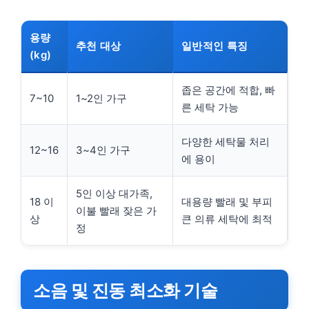
용량
추천 대상
일반적인 특징
(kg)
좁은 공간에 적합, 빠
7~10
1~2인 가구
른 세탁 가능
다양한 세탁물 처리
12~16
3~4인 가구
에 용이
5인 이상 대가족,
18 이
대용량 빨래 및 부피
이불 빨래 잦은 가
상
큰 의류 세탁에 최적
정
소음 및 진동 최소화 기술