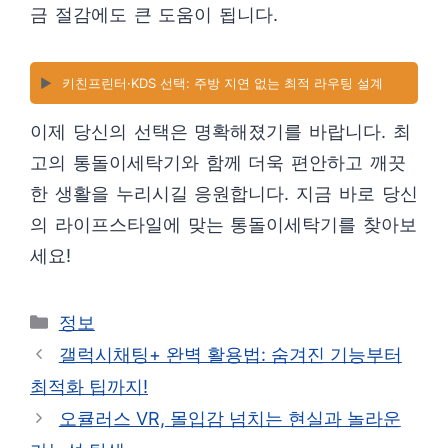
금 절감에도 큰 도움이 됩니다.
▶️
키친프린터·KDS 선택: 주방 지연 없는 최적 라우팅 설계
이제 당신의 선택은 명확해졌기를 바랍니다. 최
고의 통돌이세탁기와 함께 더욱 편안하고 깨끗
한 생활을 누리시길 응원합니다. 지금 바로 당신
의 라이프스타일에 맞는 통돌이세탁기를 찾아보
세요!
카
정보
테
갤럭시채팅+ 완벽 활용법: 숨겨진 기능부터
고
최적화 팁까지!
리
오큘러스 VR, 몰입감 넘치는 현실과 놀라운