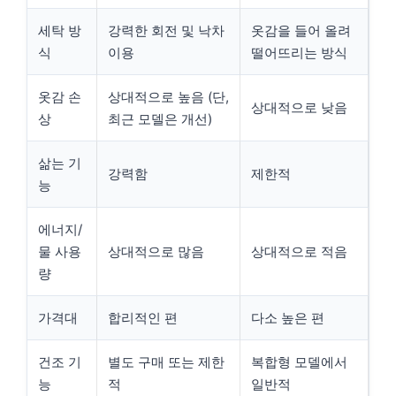
세탁 방
강력한 회전 및 낙차
옷감을 들어 올려
식
이용
떨어뜨리는 방식
옷감 손
상대적으로 높음 (단,
상대적으로 낮음
상
최근 모델은 개선)
삶는 기
강력함
제한적
능
에너지/
물 사용
상대적으로 많음
상대적으로 적음
량
가격대
합리적인 편
다소 높은 편
건조 기
별도 구매 또는 제한
복합형 모델에서
능
적
일반적