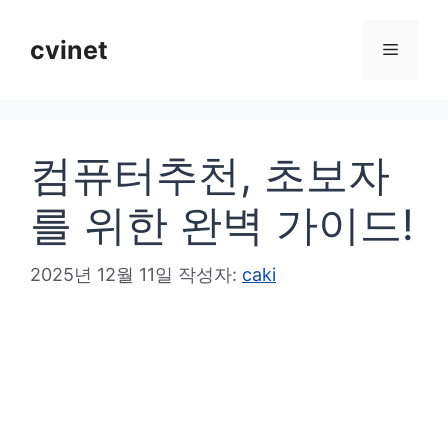
컨
텐
cvinet
메
츠
로
뉴
건
컴퓨터추천, 초보자
너
뛰
를 위한 완벽 가이드!
기
2025년 12월 11일
작성자:
caki