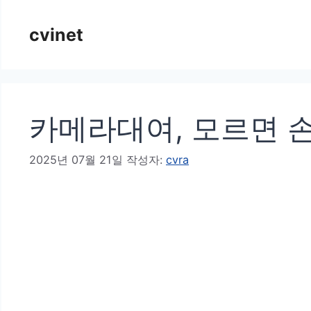
컨
cvinet
텐
츠
로
건
카메라대여, 모르면 
너
뛰
2025년 07월 21일
작성자:
cvra
기