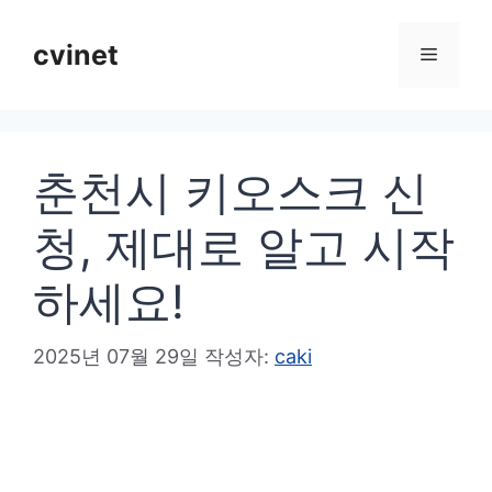
컨
텐
cvinet
메
츠
로
뉴
건
춘천시 키오스크 신
너
뛰
청, 제대로 알고 시작
기
하세요!
2025년 07월 29일
작성자:
caki