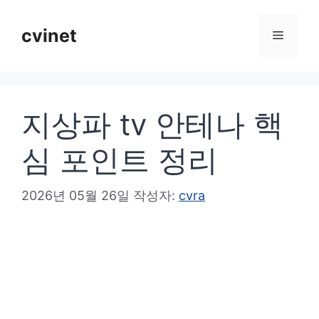
컨
텐
cvinet
메
츠
로
뉴
건
지상파 tv 안테나 핵
너
뛰
심 포인트 정리
기
2026년 05월 26일
작성자:
cvra