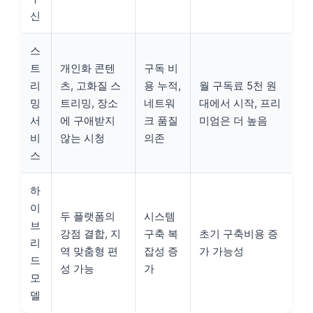
신
스
트
개인화 콘텐
구독 비
리
츠, 고화질 스
용 누적,
월 구독료 5천 원
밍
트리밍, 장소
네트워
대에서 시작, 프리
서
에 구애받지
크 품질
미엄은 더 높음
비
않는 시청
의존
스
하
이
두 플랫폼의
시스템
브
강점 결합, 지
구축 복
초기 구축비용 증
리
역 맞춤형 편
잡성 증
가 가능성
드
성 가능
가
모
델