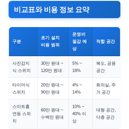
비교표와 비용 정보 요약
운영비
초기 설치
구분
절감 예
적합 공간
비용 범위
상
사진감지
30만 원대 ~
5% ~
복도, 공용
식 스위치
120만 원대
18%
공간
타이머식
20만 원대 ~
4% ~
회의실, 주
스위치
90만 원대
14%
거 공간
스마트홈
10% ~
60만 원대 ~
대형 공간,
연동 스위
40% 이
수백만 원대
다층 공간
치
상