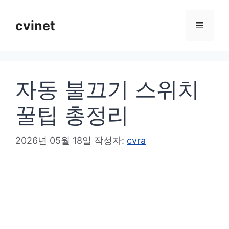
컨
텐
cvinet
메
츠
로
뉴
건
자동 불끄기 스위치
너
뛰
꿀팁 총정리
기
2026년 05월 18일
작성자:
cvra