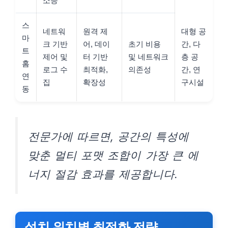
소등
스
네트워
원격 제
대형 공
마
크 기반
어, 데이
초기 비용
간, 다
트
제어 및
터 기반
및 네트워크
층 공
홈
로그 수
최적화,
의존성
간, 연
연
집
확장성
구시설
동
전문가에 따르면, 공간의 특성에
맞춘 멀티 포맷 조합이 가장 큰 에
너지 절감 효과를 제공합니다.
설치 위치별 최적화 전략