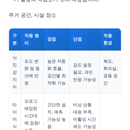
주거 공간, 시설 장소
구
작동 원
적용
장점
단점
분
리
환경
사
조도 변
높은 자동
복도,
진
감도 설정
화 및 동
화 효율,
회의실,
감
필요, 과민
선에 반
공간별 최
공용 공
지
반응 가능성
응
적화 가능
간
식
프로그
타
간단한 설
비상 상황
래밍된
이
치, 예측
대응 부족,
시간대
머
가능성 높
비활성 시간
에 점등/
식
음
에도 가능성