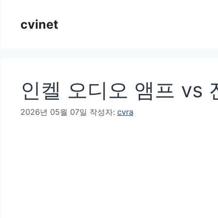
컨
cvinet
텐
츠
로
건
인켈 오디오 앰프 vs
너
뛰
2026년 05월 07일
작성자:
cvra
기