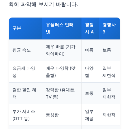
확히 파악해 보시기 바랍니다.
유플러스 인터
경쟁
경쟁사
구분
넷
사 A
B
매우 빠름 (기가
평균 속도
빠름
보통
와이파이)
요금제 다양
매우 다양함 (맞
다양
일부
성
춤형)
함
제한적
결합 할인 혜
강력함 (휴대폰,
일부
보통
택
TV 등)
제한적
부가 서비스
일부
풍성함
제한적
(OTT 등)
제공