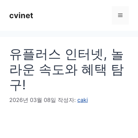
컨
텐
cvinet
메
츠
로
뉴
건
유플러스 인터넷, 놀
너
뛰
라운 속도와 혜택 탐
기
구!
2026년 03월 08일
작성자:
caki