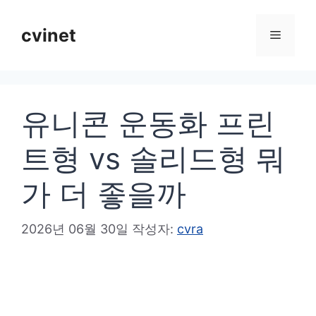
컨
텐
cvinet
메
츠
로
뉴
건
유니콘 운동화 프린
너
뛰
트형 vs 솔리드형 뭐
기
가 더 좋을까
2026년 06월 30일
작성자:
cvra