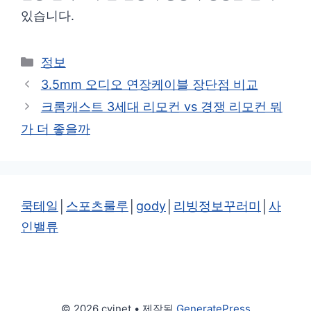
있습니다.
카
정보
테
3.5mm 오디오 연장케이블 장단점 비교
고
크롬캐스트 3세대 리모컨 vs 경쟁 리모컨 뭐
리
가 더 좋을까
쿡테일
│
스포츠룰루
│
gody
│
리빙정보꾸러미
│
사
인밸류
© 2026 cvinet
• 제작됨
GeneratePress