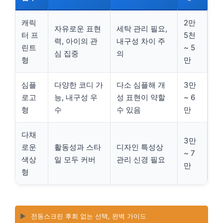
캐릭
2만
자유로운 표현
세탁 관리 필요,
터 프
5천
력, 아이의 관
내구성 차이 주
린트
~ 5
심 집중
의
형
만
심플
다양한 코디 가
다소 심플해 개
3만
로고
능, 내구성 우
성 표현이 약할
~ 6
형
수
수 있음
만
다채
3만
로운
활동성과 스타
디자인 특성상
~ 7
색상
일 모두 커버
관리 신경 필요
만
형
▶️
전동스크린 후회 없는 선택, 완벽 가이드