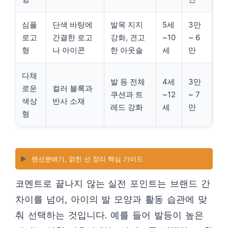
심플
단색 바탕에
발목 지지
5세
3만
로고
간결한 로고
강화, 견고
~10
~ 6
형
나 아이콘
한 아웃솔
세
만
다채
발 등 전체
4세
3만
로운
컬러 블록과
쿠션과 트
~12
~ 7
색상
반사 소재
레드 강화
세
만
형
▶️
랜선분배기, 얽힌 선 정리 핵심 가이드
코멘트로 끝나지 않는 실전 포인트는 브랜드 간
차이를 넘어, 아이의 발 모양과 활동 습관에 맞
춰 선택하는 것입니다. 예를 들어 발등이 높은