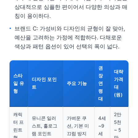
상대적으로 심플한 편이어서 다양한 의상과 매
칭이 용이하다.
브랜드 C: 가성비와 디자인의 균형이 잘 맞아,
예산을 고려하는 가정에 적합하다. 다채로운
색상과 패턴 옵션이 있어 선택의 폭이 넓다.
권
대략
스타
장
디자인 포인
가격
일 유
주요 기능
연
트
대
형
령
(원)
대
캐릭
2만
유니콘 일러
가벼운 쿠
4세
터 프
5천
스트, 홀로그
션, 기본 미
~9
린트
~ 5
램 포인트
끄럼 방지
세
형
만