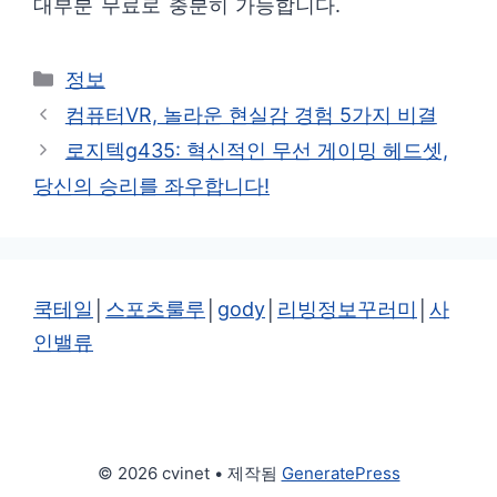
대부분 무료로 충분히 가능합니다.
카
정보
테
컴퓨터VR, 놀라운 현실감 경험 5가지 비결
고
로지텍g435: 혁신적인 무선 게이밍 헤드셋,
리
당신의 승리를 좌우합니다!
쿡테일
│
스포츠룰루
│
gody
│
리빙정보꾸러미
│
사
인밸류
© 2026 cvinet
• 제작됨
GeneratePress