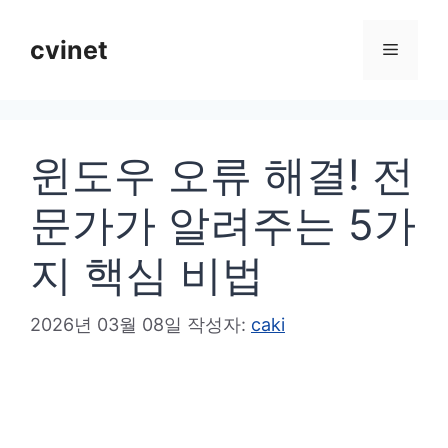
컨
텐
cvinet
메
츠
로
뉴
건
윈도우 오류 해결! 전
너
뛰
문가가 알려주는 5가
기
지 핵심 비법
2026년 03월 08일
작성자:
caki