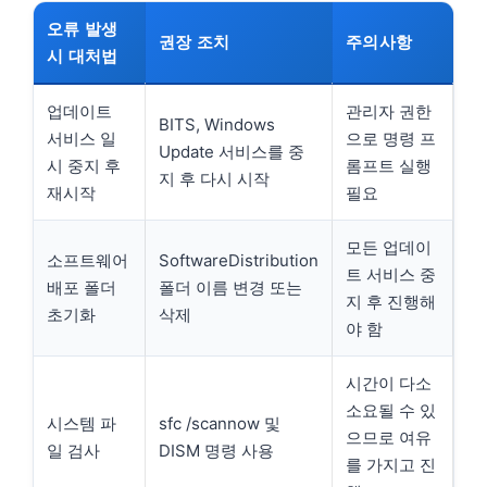
오류 발생
권장 조치
주의사항
시 대처법
업데이트
관리자 권한
BITS, Windows
서비스 일
으로 명령 프
Update 서비스를 중
시 중지 후
롬프트 실행
지 후 다시 시작
재시작
필요
모든 업데이
소프트웨어
SoftwareDistribution
트 서비스 중
배포 폴더
폴더 이름 변경 또는
지 후 진행해
초기화
삭제
야 함
시간이 다소
소요될 수 있
시스템 파
sfc /scannow 및
으므로 여유
일 검사
DISM 명령 사용
를 가지고 진