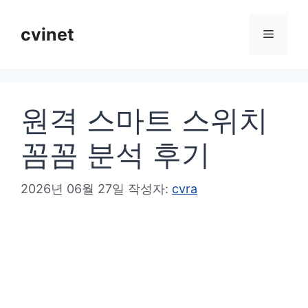
컨
텐
cvinet
메
츠
로
뉴
건
원격 스마트 스위치
너
뛰
꼼꼼 분석 후기
기
2026년 06월 27일
작성자:
cvra