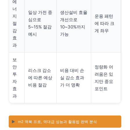
에
너
일상 가전 중
생산설비 효율
지
운용 패턴
심으로
개선으로
절
에 따라 크
5~15% 절감
10~30%까지
감
게 좌우
예시
가능
효
과
보
안
정량화 어
리스크 감소
비용 대비 손
투
려움은 있
에 따른 예상
실 감소 효과
자
지만 중요
비용 절감
가 더 명확
효
포인트
과
▶️
m2 맥북 프로, 역대급 성능과 활용법 완벽 분석