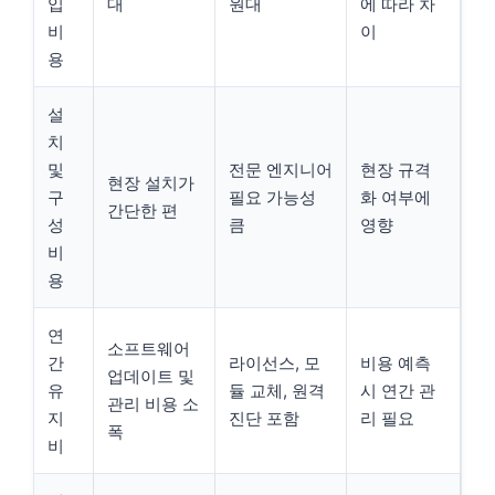
입
대
원대
에 따라 차
비
이
용
설
치
및
전문 엔지니어
현장 규격
현장 설치가
구
필요 가능성
화 여부에
간단한 편
성
큼
영향
비
용
연
소프트웨어
간
라이선스, 모
비용 예측
업데이트 및
유
듈 교체, 원격
시 연간 관
관리 비용 소
지
진단 포함
리 필요
폭
비