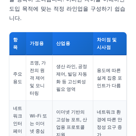
도입 목적에 맞는 적정 라인업을 구성하기 쉽습
니다.
항
차이점 및
가정용
산업용
목
시사점
조명, 가
생산 라인, 공정
전의 원
용도에 따른
주요
제어, 빌딩 자동
격 제어
설계 집중 포
용도
화 등 고신뢰성
및 모니
인트가 다름
필요 영역
터링
네트
이더넷 기반의
네트워크 환
워크
Wi-Fi 또
고성능 포트, 산
경에 따른 안
인터
는 이더
업용 프로토콜
정성 요구 증
페이
넷 중심
지원
가