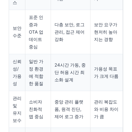
스
표준 인
증과
다층 보안, 로그
보안 요구가
보안
OTA 업
관리, 접근 제어
현저히 높아
수준
데이트
강화
지는 경향
중심
신뢰
일반 가
24시간 가동, 중
성/
정 환경
가용성 목표
단 허용 시간 최
가용
에 적합
가 크게 다름
소화 설계
성
한 품질
관리
소비자
중앙 관리 플랫
관리 복잡도
및
친화적
폼, 원격 진단,
와 비용 차이
유지
앱 중심
제어 로그 증가
가 큼
보수