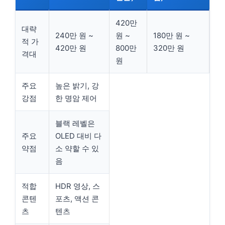
420만
대략
240만 원 ~
원 ~
180만 원 ~
적 가
420만 원
800만
320만 원
격대
원
주요
높은 밝기, 강
강점
한 명암 제어
블랙 레벨은
주요
OLED 대비 다
약점
소 약할 수 있
음
적합
HDR 영상, 스
콘텐
포츠, 액션 콘
츠
텐츠