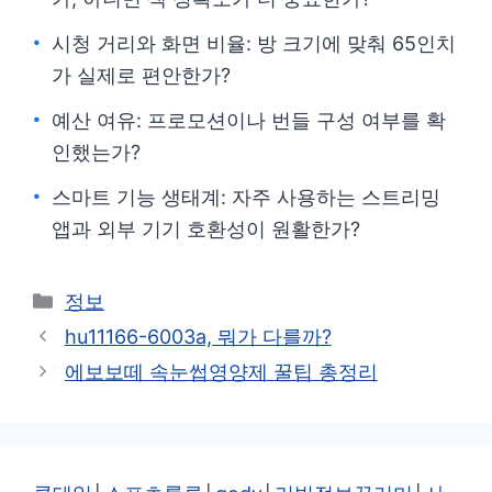
시청 거리와 화면 비율: 방 크기에 맞춰 65인치
가 실제로 편안한가?
예산 여유: 프로모션이나 번들 구성 여부를 확
인했는가?
스마트 기능 생태계: 자주 사용하는 스트리밍
앱과 외부 기기 호환성이 원활한가?
카
정보
테
hu11166-6003a, 뭐가 다를까?
고
에보보떼 속눈썹영양제 꿀팁 총정리
리