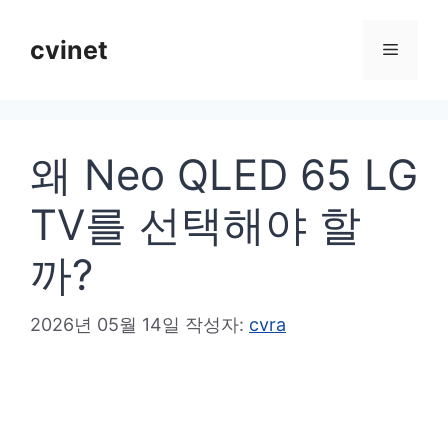
컨
텐
cvinet
메
츠
로
뉴
건
왜 Neo QLED 65 LG
너
뛰
TV를 선택해야 할
기
까?
2026년 05월 14일
작성자:
cvra