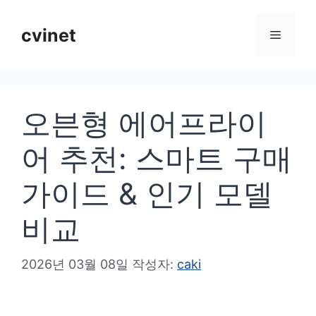
컨
텐
cvinet
메
츠
로
뉴
건
오븐형 에어프라이
너
뛰
어 추천: 스마트 구매
기
가이드 & 인기 모델
비교
2026년 03월 08일
작성자:
caki