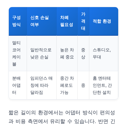
가
구성
신호 손실
차폐
격
적합 환경
방식
여부
필요성
대
멀티
코어
일반적으로
높은 차
중
스튜디오,
케이
낮은 손실
폐 중요
상
무대
블
분배
임피던스 매
중간 차
홈 엔터테
어댑
칭에 따라
폐로도
중
인먼트, 간
터
달라짐
가능
단한 설치
짧은 길이의 환경에서는 어댑터 방식이 편의성
과 비용 측면에서 유리할 수 있습니다. 반면 긴