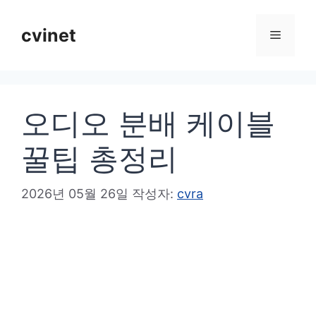
컨
텐
cvinet
메
츠
로
뉴
건
오디오 분배 케이블
너
뛰
꿀팁 총정리
기
2026년 05월 26일
작성자:
cvra