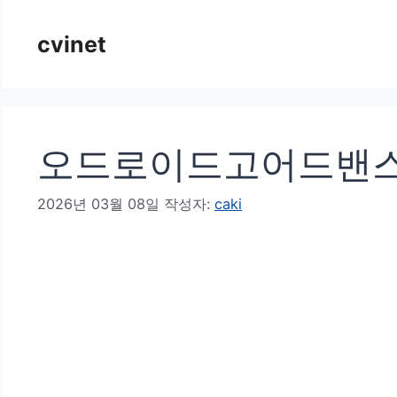
컨
cvinet
텐
츠
로
건
오드로이드고어드밴스,
너
뛰
2026년 03월 08일
작성자:
caki
기