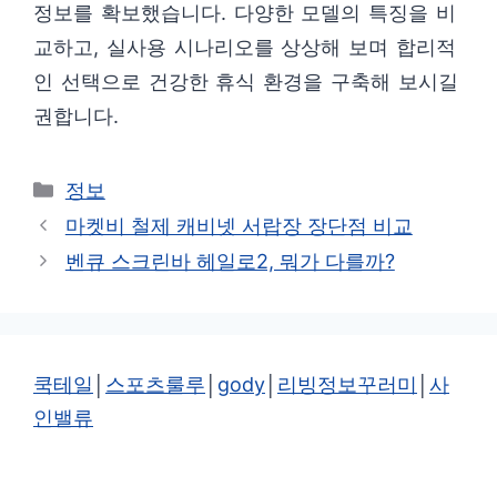
정보를 확보했습니다. 다양한 모델의 특징을 비
교하고, 실사용 시나리오를 상상해 보며 합리적
인 선택으로 건강한 휴식 환경을 구축해 보시길
권합니다.
카
정보
테
마켓비 철제 캐비넷 서랍장 장단점 비교
고
벤큐 스크린바 헤일로2, 뭐가 다를까?
리
쿡테일
│
스포츠룰루
│
gody
│
리빙정보꾸러미
│
사
인밸류