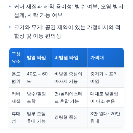
커버 재질과 세척 용이성: 방수 여부, 오염 방지
설계, 세탁 가능 여부
크기와 무게: 공간 제약이 있는 가정에서의 적
합성 및 이동 편의성
구성
발열 타입
비발열 타입
가격대
요소
온도
40도 ~ 60
비발열 중심의
중저가 ~ 프리
범위
도
마사지 기능
미엄
커버
방수/필링
면/폴리에스테
대체로 발열형
재질
포함
르 혼합 가능
이 다소 높음
휴대
일부 모델
3만 원대~20만
경량형 중심
성
휴대 가능
원대