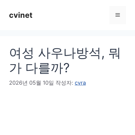
컨
텐
cvinet
메
츠
로
뉴
건
여성 사우나방석, 뭐
너
뛰
가 다를까?
기
2026년 05월 10일
작성자:
cvra