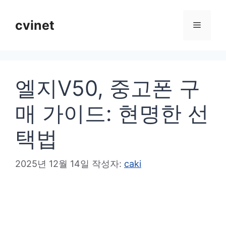
컨
텐
cvinet
메
츠
로
뉴
건
엘지V50, 중고폰 구
너
뛰
매 가이드: 현명한 선
기
택법
2025년 12월 14일
작성자:
caki