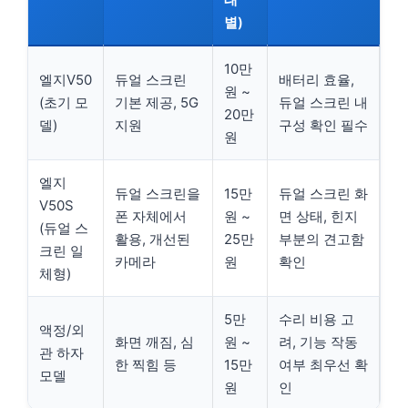
별)
10만
엘지V50
듀얼 스크린
배터리 효율,
원 ~
(초기 모
기본 제공, 5G
듀얼 스크린 내
20만
델)
지원
구성 확인 필수
원
엘지
듀얼 스크린을
15만
듀얼 스크린 화
V50S
폰 자체에서
원 ~
면 상태, 힌지
(듀얼 스
활용, 개선된
25만
부분의 견고함
크린 일
카메라
원
확인
체형)
5만
수리 비용 고
액정/외
화면 깨짐, 심
원 ~
려, 기능 작동
관 하자
한 찍힘 등
15만
여부 최우선 확
모델
원
인