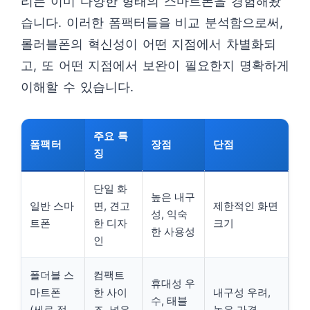
리는 이미 다양한 형태의 스마트폰을 경험해왔
습니다. 이러한 폼팩터들을 비교 분석함으로써,
롤러블폰의 혁신성이 어떤 지점에서 차별화되
고, 또 어떤 지점에서 보완이 필요한지 명확하게
이해할 수 있습니다.
주요 특
폼팩터
장점
단점
징
단일 화
높은 내구
일반 스마
면, 견고
제한적인 화면
성, 익숙
트폰
한 디자
크기
한 사용성
인
폴더블 스
컴팩트
휴대성 우
마트폰
한 사이
내구성 우려,
수, 태블
(세로 접
즈, 넓은
높은 가격