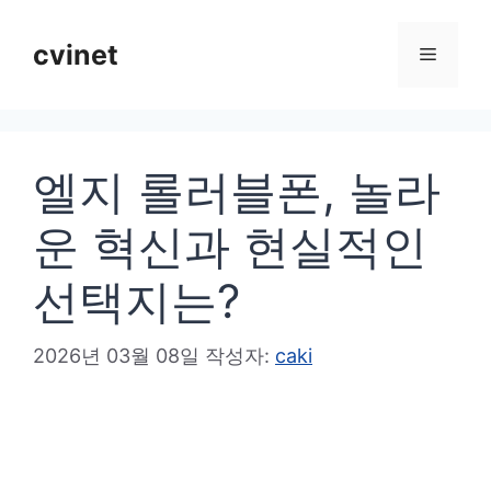
컨
텐
cvinet
메
츠
로
뉴
건
엘지 롤러블폰, 놀라
너
뛰
운 혁신과 현실적인
기
선택지는?
2026년 03월 08일
작성자:
caki