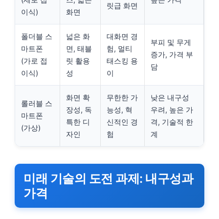
릿급 화면
이식)
화면
폴더블 스
넓은 화
대화면 경
부피 및 무게
마트폰
면, 태블
험, 멀티
증가, 가격 부
(가로 접
릿 활용
태스킹 용
담
이식)
성
이
화면 확
무한한 가
낮은 내구성
롤러블 스
장성, 독
능성, 혁
우려, 높은 가
마트폰
특한 디
신적인 경
격, 기술적 한
(가상)
자인
험
계
미래 기술의 도전 과제: 내구성과
가격