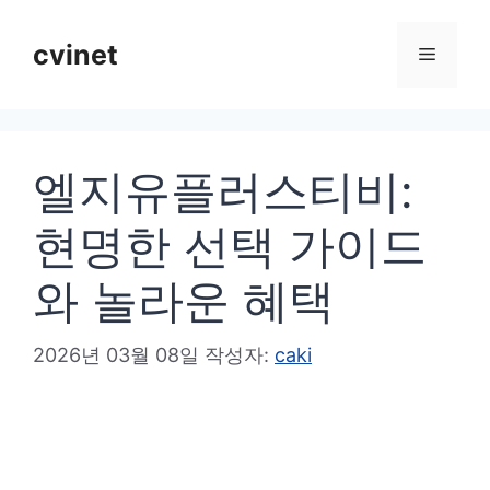
컨
텐
cvinet
메
츠
로
뉴
건
엘지유플러스티비:
너
뛰
현명한 선택 가이드
기
와 놀라운 혜택
2026년 03월 08일
작성자:
caki