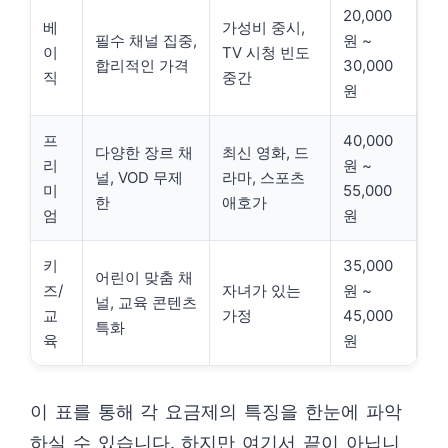
20,000
베
가성비 중시,
필수 채널 집중,
원 ~
이
TV 시청 빈도
합리적인 가격
30,000
직
중간
원
프
40,000
다양한 장르 채
최신 영화, 드
리
원 ~
널, VOD 무제
라마, 스포츠
미
55,000
한
애호가
엄
원
키
35,000
어린이 맞춤 채
즈/
자녀가 있는
원 ~
널, 교육 콘텐츠
교
가정
45,000
특화
육
원
이 표를 통해 각 요금제의 특징을 한눈에 파악
하실 수 있습니다. 하지만 여기서 끝이 아닙니