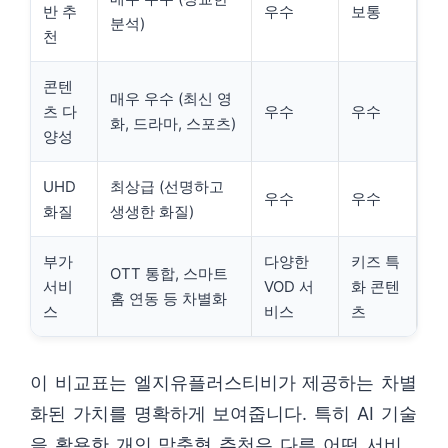
반 추
우수
보통
분석)
천
콘텐
매우 우수 (최신 영
츠 다
우수
우수
화, 드라마, 스포츠)
양성
UHD
최상급 (선명하고
우수
우수
화질
생생한 화질)
부가
다양한
키즈 특
OTT 통합, 스마트
서비
VOD 서
화 콘텐
홈 연동 등 차별화
스
비스
츠
이 비교표는 엘지유플러스티비가 제공하는 차별
화된 가치를 명확하게 보여줍니다. 특히 AI 기술
을 활용한 개인 맞춤형 추천은 다른 어떤 서비