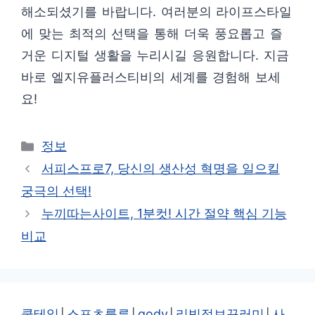
해소되셨기를 바랍니다. 여러분의 라이프스타일
에 맞는 최적의 선택을 통해 더욱 풍요롭고 즐
거운 디지털 생활을 누리시길 응원합니다. 지금
바로 엘지유플러스티비의 세계를 경험해 보세
요!
카
정보
테
서피스프로7, 당신의 생산성 혁명을 일으킬
고
궁극의 선택!
리
누끼따는사이트, 1분컷! 시간 절약 핵심 기능
비교
쿡테일
│
스포츠룰루
│
gody
│
리빙정보꾸러미
│
사