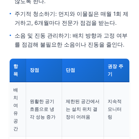
않도록 한다.
주기적 청소하기: 먼지와 이물질은 매월 1회 제
거하고, 6개월마다 전문가 점검을 받는다.
소음 및 진동 관리하기: 배치 방향과 고정 여부
를 점검해 불필요한 소음이나 진동을 줄인다.
항
권장 주
장점
단점
목
기
배
치
원활한 공기
제한된 공간에서
지속적
여
흐름으로 냉
는 설치 위치 결
모니터
유
각 성능 증가
정이 어려움
링
공
간