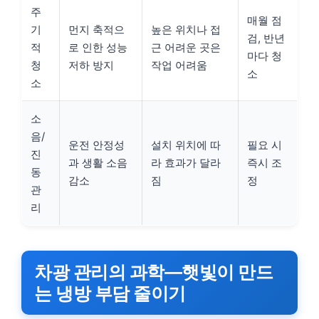
주
매월 점
기
먼지 축적으
높은 위치나 접
검, 반년
적
로 인한 성능
근 어려운 곳은
마다 청
청
저하 방지
작업 어려움
소
소
소
음/
운전 안정성
설치 위치에 따
필요 시
진
과 생활 소음
라 효과가 달라
즉시 조
동
감소
짐
정
관
리
차광 관리의 과학—햇빛이 만드
는 냉방 부담 줄이기