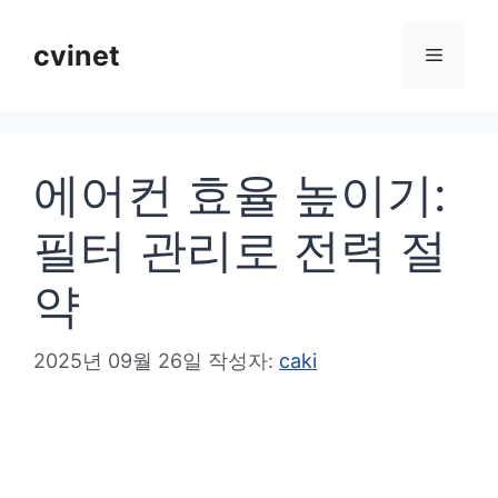
컨
텐
cvinet
메
츠
로
뉴
건
에어컨 효율 높이기:
너
뛰
필터 관리로 전력 절
기
약
2025년 09월 26일
작성자:
caki