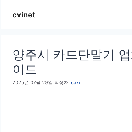
컨
cvinet
텐
츠
로
건
양주시 카드단말기 업
너
뛰
이드
기
2025년 07월 29일
작성자:
caki