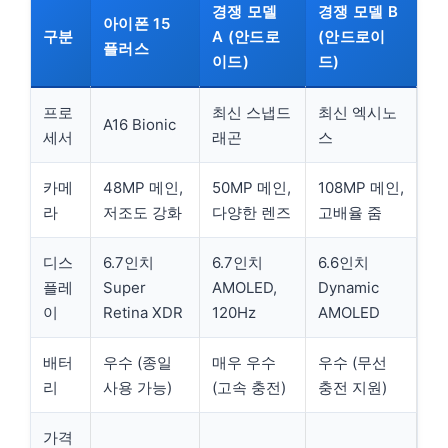
경쟁 모델
경쟁 모델 B
아이폰 15
구분
A (안드로
(안드로이
플러스
이드)
드)
프로
최신 스냅드
최신 엑시노
A16 Bionic
세서
래곤
스
카메
48MP 메인,
50MP 메인,
108MP 메인,
라
저조도 강화
다양한 렌즈
고배율 줌
디스
6.7인치
6.7인치
6.6인치
플레
Super
AMOLED,
Dynamic
이
Retina XDR
120Hz
AMOLED
배터
우수 (종일
매우 우수
우수 (무선
리
사용 가능)
(고속 충전)
충전 지원)
가격