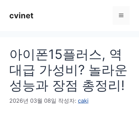
컨
텐
cvinet
메
츠
로
뉴
건
아이폰15플러스, 역
너
뛰
대급 가성비? 놀라운
기
성능과 장점 총정리!
2026년 03월 08일
작성자:
caki