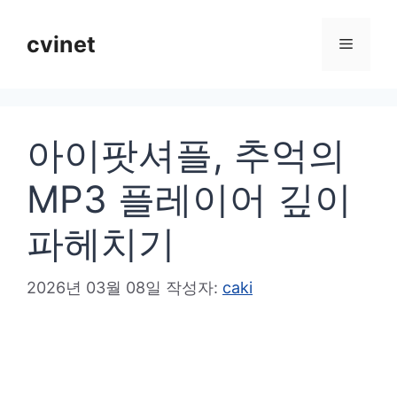
컨
텐
cvinet
메
츠
로
뉴
건
아이팟셔플, 추억의
너
뛰
MP3 플레이어 깊이
기
파헤치기
2026년 03월 08일
작성자:
caki