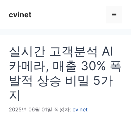
컨
텐
cvinet
메
츠
로
뉴
건
실시간 고객분석 AI
너
뛰
카메라, 매출 30% 폭
기
발적 상승 비밀 5가
지
2025년 06월 01일
작성자:
cvinet