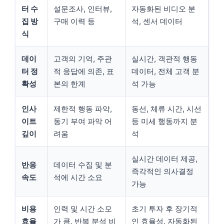
터 수
설문조사, 인터뷰,
자동화된 비디오 분
집 방
구매 이력 등
석, 센서 데이터
식
데이
고객의 기억, 주관
실시간, 객관적 행동
터 정
적 응답에 의존, 표
데이터, 전체 고객 분
확성
본의 한계
석 가능
인사
제한적 행동 파악,
동선, 체류 시간, 시선
이트
동기 부여 파악 어
등 미세 행동까지 분
깊이
려움
석
실시간 데이터 제공,
반응
데이터 수집 및 분
즉각적인 의사결정
속도
석에 시간 소요
가능
비용
인력 및 시간 소모
초기 투자 후 장기적
효율
가 큼, 반복 분석 비
인 효율성, 자동화된