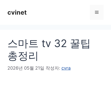
컨
텐
cvinet
메
츠
로
뉴
건
스마트 tv 32 꿀팁
너
뛰
총정리
기
2026년 05월 21일
작성자:
cvra