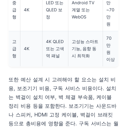
중
LED 또는
Android TV
만
급
4K
QLED 보
계열 또는
~70
형
정
WebOS
만
원
70
고
4K QLED
고성능 스마트
만
급
4K
또는 고색
기능, 음향 동
원
형
역 패널
시 최적화
이상
또한 예산 설계 시 고려해야 할 요소는 설치 비
용, 보조기기 비용, 구독 서비스 비용이다. 설치
는 벽걸이 설치 여부, 벽 체결 부속품, 케이블
정리 비용 등을 포함한다. 보조기기는 사운드바
나 스피커, HDMI 고정 케이블, 벽걸이 브래킷
등으로 총비용에 영향을 준다. 구독 서비스는 월