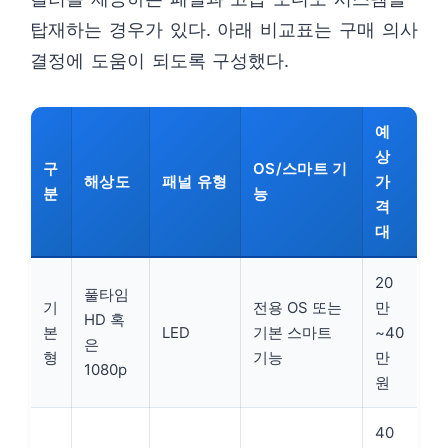
탑재하는 경우가 있다. 아래 비교표는 구매 의사
결정에 도움이 되도록 구성했다.
예
상
구
OS/스마트 기
해상도
패널 유형
가
분
능
격
대
20
풀타임
기
전용 OS 또는
만
HD 혹
본
LED
기본 스마트
~40
은
형
기능
만
1080p
원
40