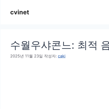
컨
cvinet
텐
츠
로
건
수월우샤콘느: 최적 
너
뛰
2025년 11월 23일
작성자:
caki
기